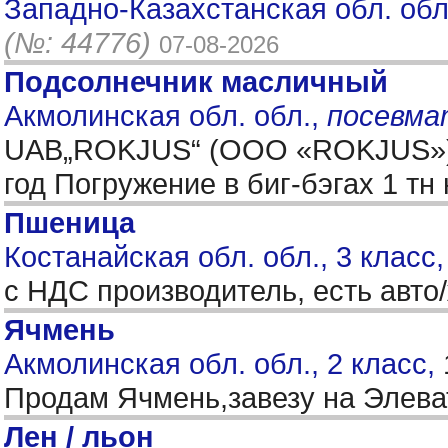
Западно-Казахстанская обл. обл
(№: 44776)
07-08-2026
Подсолнечник масличный
Акмолинская обл. обл.,
посевма
UAB„ROKJUS“ (ООО «ROKJUS») «п
год Погружение в биг-бэгах 1 т
Пшеница
Костанайская обл. обл., 3 класс
с НДС производитель, есть авто
Ячмень
Акмолинская обл. обл., 2 класс,
Продам Ячмень,завезу на Элева
Лен / льон