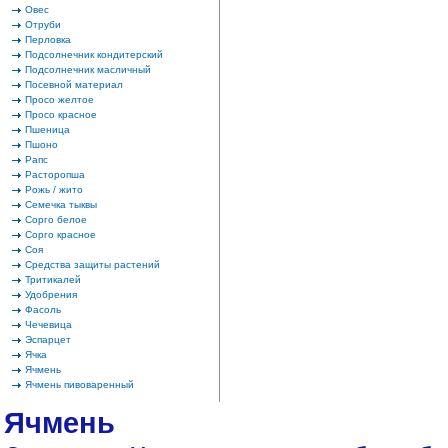
Овес
Отруби
Перловка
Подсолнечник кондитерский
Подсолнечник масличный
Посевной материал
Просо желтое
Просо красное
Пшеница
Пшоно
Рапс
Расторопша
Рожь / жито
Семечка тыквы
Сорго белое
Сорго красное
Соя
Средства защиты растений
Тритикалей
Удобрения
Фасоль
Чечевица
Эспарцет
Ячка
Ячмень
Ячмень пивоваренный
Ячмень