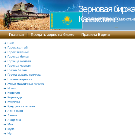
Зерновая биржа 
Казахстане
Зерновая биржа в Казахстане
---
Главная
|
Продать зерно на бирже
|
Правила Биржи
Вика
Горох желтый
Горох зеленый
Горчица белая
Горчица желтая
Горчица черная
Гречка белая
Гречка сырая / гречиха
Гречкая жареная
Жмых масличных культур
Иреги
Конопля
Кориандр
Кукуруза
Кукуруза сахарная
Лен / льон
Люпин
Люцерна
Мак
Мука
Нут