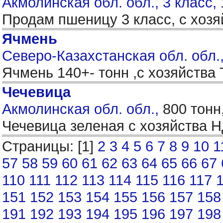
Акмолинская обл. обл., 3 класс,
Продам пшеницу 3 класс, с хозяй
Ячмень
Северо-Казахстанская обл. обл.
Ячмень 140+- тонн ,с хозяйства
Чечевица
Акмолинская обл. обл.,
800 тонн
Чечевица зеленая с хозяйства
Страницы: [1]
2
3
4
5
6
7
8
9
10
1
57
58
59
60
61
62
63
64
65
66
67
110
111
112
113
114
115
116
117
151
152
153
154
155
156
157
158
191
192
193
194
195
196
197
198